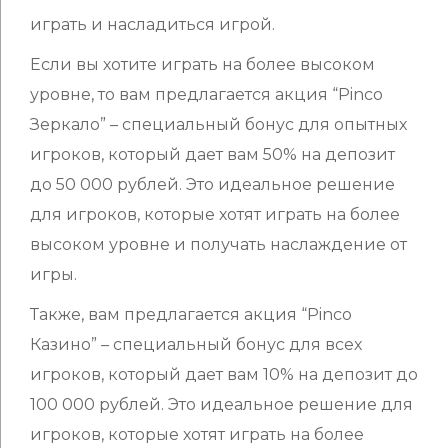
играть и насладиться игрой.
Если вы хотите играть на более высоком
уровне, то вам предлагается акция “Pinco
Зеркало” – специальный бонус для опытных
игроков, который дает вам 50% на депозит
до 50 000 рублей. Это идеальное решение
для игроков, которые хотят играть на более
высоком уровне и получать наслаждение от
игры.
Также, вам предлагается акция “Pinco
Казино” – специальный бонус для всех
игроков, который дает вам 10% на депозит до
100 000 рублей. Это идеальное решение для
игроков, которые хотят играть на более