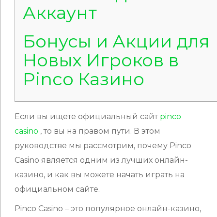
Аккаунт
Бонусы и Акции для
Новых Игроков в
Pinco Казино
Если вы ищете официальный сайт
pinco
casino
, то вы на правом пути. В этом
руководстве мы рассмотрим, почему Pinco
Casino является одним из лучших онлайн-
казино, и как вы можете начать играть на
официальном сайте.
Pinco Casino – это популярное онлайн-казино,