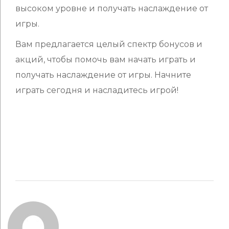
высоком уровне и получать наслаждение от
игры.
Вам предлагается целый спектр бонусов и
акций, чтобы помочь вам начать играть и
получать наслаждение от игры. Начните
играть сегодня и насладитесь игрой!