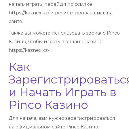
начать играть, перейдя по ссылке
https://kaznex.kz/ и регистрировавшись на
сайте.
Также вы можете использовать зеркало Pinco
Казино, чтобы играть в онлайн-казино:
https://kaznex.kz/
Как
Зарегистрироватьс
и Начать Играть в
Pinco Казино
Для начала, вам нужно зарегистрироваться
на официальном сайте Pinco Казино.