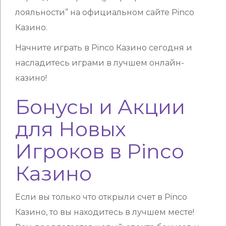
лояльности” на официальном сайте Pinco
Казино.
Начните играть в Pinco Казино сегодня и
насладитесь играми в лучшем онлайн-
казино!
Бонусы и Акции
для Новых
Игроков в Pinco
Казино
Если вы только что открыли счет в Pinco
Казино, то вы находитесь в лучшем месте!