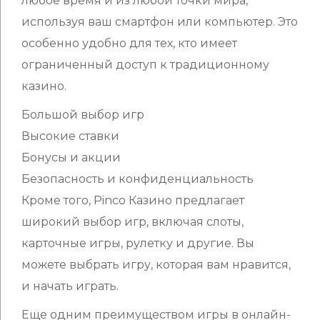
любое время и из любой точки мира,
используя ваш смартфон или компьютер. Это
особенно удобно для тех, кто имеет
ограниченный доступ к традиционному
казино.
Большой выбор игр
Высокие ставки
Бонусы и акции
Безопасность и конфиденциальность
Кроме того, Pinco Казино предлагает
широкий выбор игр, включая слоты,
карточные игры, рулетку и другие. Вы
можете выбрать игру, которая вам нравится,
и начать играть.
Еще одним преимуществом игры в онлайн-