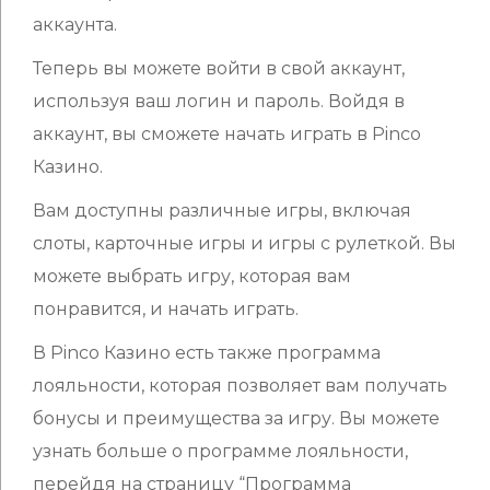
аккаунта.
Теперь вы можете войти в свой аккаунт,
используя ваш логин и пароль. Войдя в
аккаунт, вы сможете начать играть в Pinco
Казино.
Вам доступны различные игры, включая
слоты, карточные игры и игры с рулеткой. Вы
можете выбрать игру, которая вам
понравится, и начать играть.
В Pinco Казино есть также программа
лояльности, которая позволяет вам получать
бонусы и преимущества за игру. Вы можете
узнать больше о программе лояльности,
перейдя на страницу “Программа