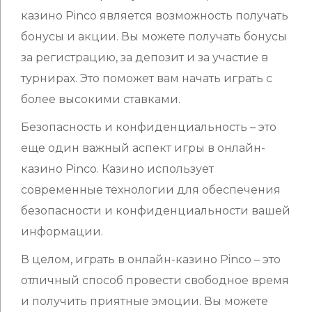
казино Pinco является возможность получать
бонусы и акции. Вы можете получать бонусы
за регистрацию, за депозит и за участие в
турнирах. Это поможет вам начать играть с
более высокими ставками.
Безопасность и конфиденциальность – это
еще один важный аспект игры в онлайн-
казино Pinco. Казино использует
современные технологии для обеспечения
безопасности и конфиденциальности вашей
информации.
В целом, играть в онлайн-казино Pinco – это
отличный способ провести свободное время
и получить приятные эмоции. Вы можете