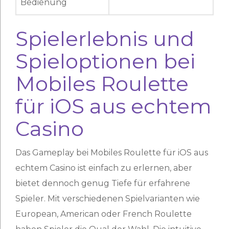
Bedienung
Spielerlebnis und
Spieloptionen bei
Mobiles Roulette
für iOS aus echtem
Casino
Das Gameplay bei Mobiles Roulette für iOS aus
echtem Casino ist einfach zu erlernen, aber
bietet dennoch genug Tiefe für erfahrene
Spieler. Mit verschiedenen Spielvarianten wie
European, American oder French Roulette