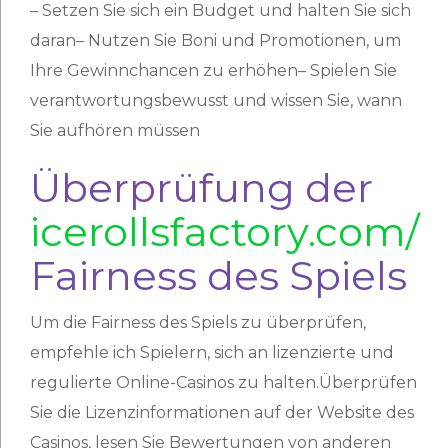
– Setzen Sie sich ein Budget und halten Sie sich
daran
– Nutzen Sie Boni und Promotionen, um
Ihre Gewinnchancen zu erhöhen
– Spielen Sie
verantwortungsbewusst und wissen Sie, wann
Sie aufhören müssen
Überprüfung der
icerollsfactory.com/
Fairness des Spiels
Um die Fairness des Spiels zu überprüfen,
empfehle ich Spielern, sich an lizenzierte und
regulierte Online-Casinos zu halten.Überprüfen
Sie die Lizenzinformationen auf der Website des
Casinos, lesen Sie Bewertungen von anderen