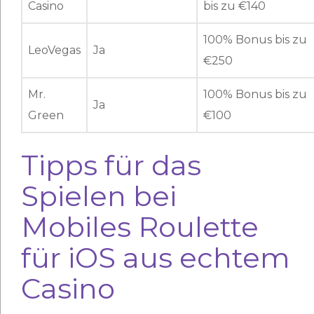
Casino
bis zu €140
100% Bonus bis zu
LeoVegas
Ja
€250
Mr.
100% Bonus bis zu
Ja
Green
€100
Tipps für das
Spielen bei
Mobiles Roulette
für iOS aus echtem
Casino