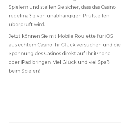
Spielern und stellen Sie sicher, dass das Casino
regelmäßig von unabhängigen Prüfstellen
überprüft wird.
Jetzt können Sie mit Mobile Roulette für iOS
aus echtem Casino Ihr Glück versuchen und die
Spannung des Casinos direkt auf Ihr iPhone
oder iPad bringen. Viel Glück und viel Spaß
beim Spielen!