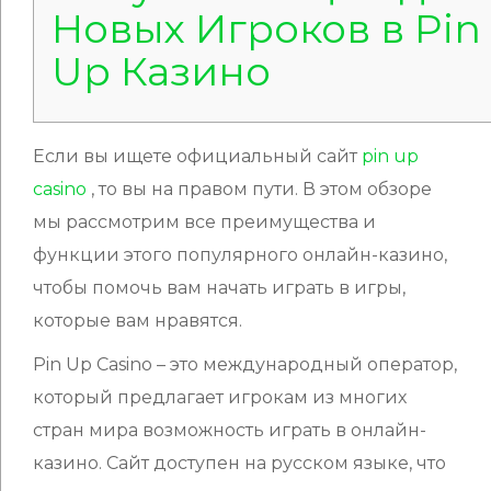
Новых Игроков в Pin
Up Казино
Если вы ищете официальный сайт
pin up
casino
, то вы на правом пути. В этом обзоре
мы рассмотрим все преимущества и
функции этого популярного онлайн-казино,
чтобы помочь вам начать играть в игры,
которые вам нравятся.
Pin Up Casino – это международный оператор,
который предлагает игрокам из многих
стран мира возможность играть в онлайн-
казино. Сайт доступен на русском языке, что