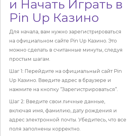
и Начать Играть в
Pin Up Казино
Для начала, вам нужно зарегистрироваться
на официальном сайте Pin Up Казино. Это
можно сделать в считанные минуты, следуя
простым шагам.
Шаг 1: Перейдите на официальный сайт Pin
Up Казино. Введите адрес в браузере и
нажмите на кнопку “Зарегистрироваться”.
Шаг 2: Введите свои личные данные,
включая имя, фамилию, дату рождения и
адрес электронной почты. Убедитесь, что все
поля заполнены корректно.