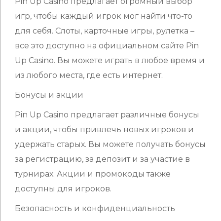
Pin Up Casino предлагает огромный выбор
игр, чтобы каждый игрок мог найти что-то
для себя. Слоты, карточные игры, рулетка –
все это доступно на официальном сайте Pin
Up Casino. Вы можете играть в любое время и
из любого места, где есть интернет.
Бонусы и акции
Pin Up Casino предлагает различные бонусы
и акции, чтобы привлечь новых игроков и
удержать старых. Вы можете получать бонусы
за регистрацию, за депозит и за участие в
турнирах. Акции и промокоды также
доступны для игроков.
Безопасность и конфиденциальность