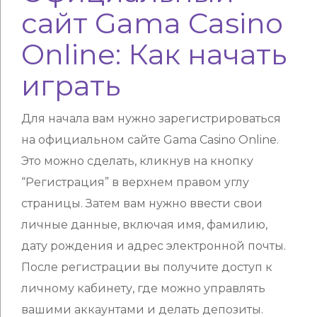
сайт Gama Casino
Online: Как начать
играть
Для начала вам нужно зарегистрироваться
на официальном сайте Gama Casino Online.
Это можно сделать, кликнув на кнопку
“Регистрация” в верхнем правом углу
страницы. Затем вам нужно ввести свои
личные данные, включая имя, фамилию,
дату рождения и адрес электронной почты.
После регистрации вы получите доступ к
личному кабинету, где можно управлять
вашими аккаунтами и делать депозиты.