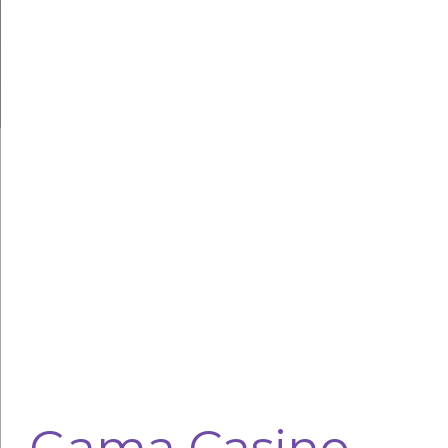
ОФИЦИАЛЬНЫ
САЙТ – ВХОД И
ЗЕРКАЛО
2026.10969
Aram Asarian
0
110