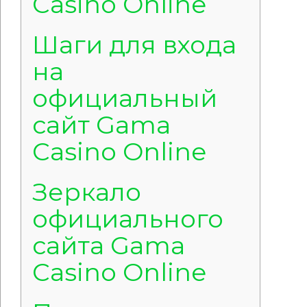
Casino Online
Шаги для входа
на
официальный
сайт Gama
Casino Online
Зеркало
официального
сайта Gama
Casino Online