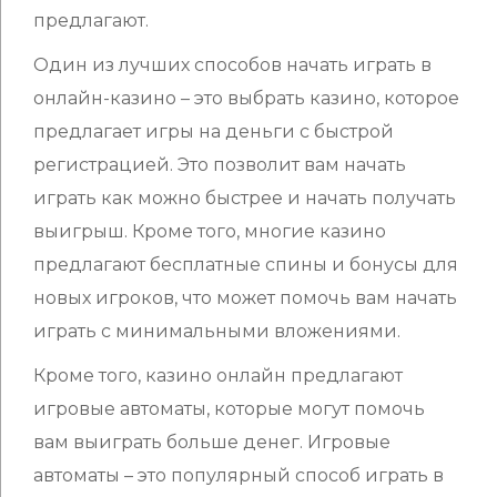
предлагают.
Один из лучших способов начать играть в
онлайн-казино – это выбрать казино, которое
предлагает игры на деньги с быстрой
регистрацией. Это позволит вам начать
играть как можно быстрее и начать получать
выигрыш. Кроме того, многие казино
предлагают бесплатные спины и бонусы для
новых игроков, что может помочь вам начать
играть с минимальными вложениями.
Кроме того, казино онлайн предлагают
игровые автоматы, которые могут помочь
вам выиграть больше денег. Игровые
автоматы – это популярный способ играть в