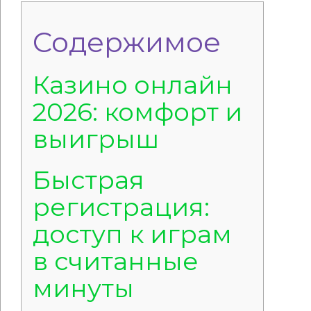
Содержимое
Казино онлайн
2026: комфорт и
выигрыш
Быстрая
регистрация:
доступ к играм
в считанные
минуты