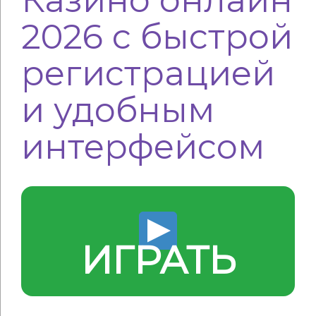
Казино онлайн
2026 с быстрой
регистрацией
и удобным
интерфейсом
ИГРАТЬ