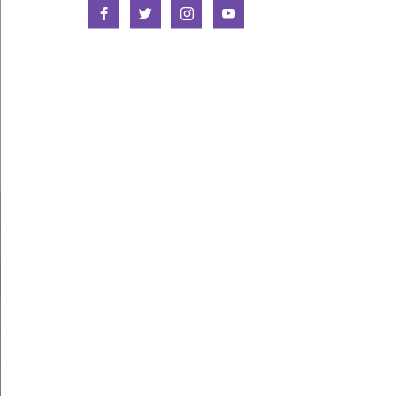
March
18
UNCATEGORIZED
2026 С
БЫСТРОЙ