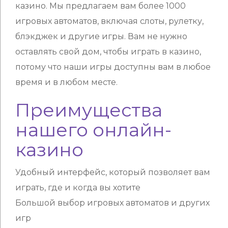
казино. Мы предлагаем вам более 1000
игровых автоматов, включая слоты, рулетку,
блэкджек и другие игры. Вам не нужно
оставлять свой дом, чтобы играть в казино,
потому что наши игры доступны вам в любое
время и в любом месте.
Преимущества
нашего онлайн-
казино
Удобный интерфейс, который позволяет вам
играть, где и когда вы хотите
Большой выбор игровых автоматов и других
игр